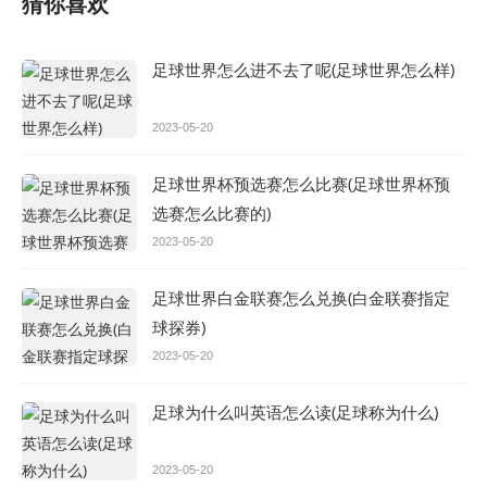
猜你喜欢
足球世界怎么进不去了呢(足球世界怎么样)
2023-05-20
足球世界杯预选赛怎么比赛(足球世界杯预
选赛怎么比赛的)
2023-05-20
足球世界白金联赛怎么兑换(白金联赛指定
球探券)
2023-05-20
足球为什么叫英语怎么读(足球称为什么)
2023-05-20