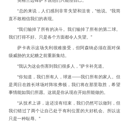
英格兰边锋萨卡说他们只能怪自己。
“总的来说，人们感到非常失望和沮丧，”他说。“我简
直不敢相信我们的表现。
“我们输掉了所有的决斗。我们输掉了所有的第二球。
我们打得不好。只是各个方面都令人失望。”
萨卡表示这场失利很难接受，但阿森纳必须在面对保
级威胁的太妃糖之前重新集结。
“我认为这会伤害到我们很多人，”萨卡补充道。
“你知道，我们所有人，球迷——我们所有的家人。但
是周日在酋长球场对阵埃弗顿，我们将在那里取胜，希望
事情能如我们所愿。这就是你从现在开始所能做的。
“从技术上讲，这还没有结束，我们仍然可以做到，但
我们错过了两个让自己处于有利位置的大好机会。所以这
只是一种耻辱。”