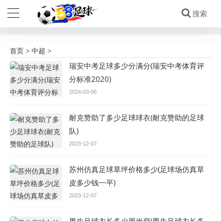
首页
中超
>
>
瑞安中考足球多少分满分(瑞安中考体育评
分标准2020)
2024-03-06
耐克赞助了多少足球球衣(耐克赞助的足球
队)
2023-12-07
苏州仿真足球草坪价格多少(足球场仿真草
皮多少钱一平)
2023-12-07