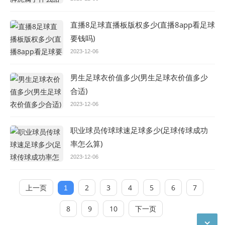
直播8足球直播板版权多少(直播8app看足球
要钱吗)
2023-12-06
男生足球衣价值多少(男生足球衣价值多少
合适)
2023-12-06
职业球员传球球速足球多少(足球传球成功
率怎么算)
2023-12-06
上一页
2
3
4
5
6
7
1
8
9
10
下一页