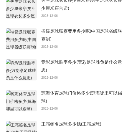
男生足球衣长多少厘米穿(男生足球衣长多
少厘米穿合适)
2023-12-06
省级足球联赛费用多少呢(中国足球省级联
赛制)
2023-12-06
竞彩足球胜率多少(竞彩足球胜负是什么意
思)
2023-12-06
琼海体育足球门价格多少(琼海哪里可以踢
球)
2023-12-06
王霜签名足球多少钱(王霜足球)