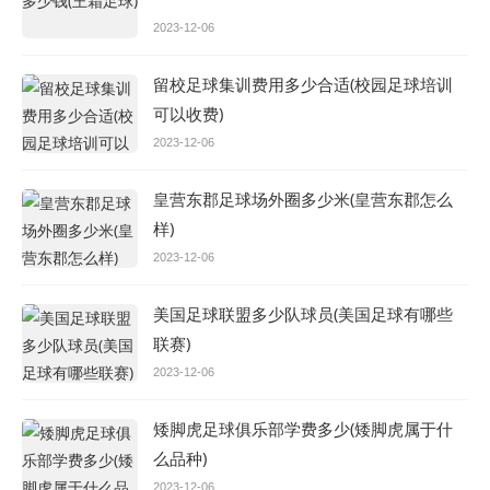
2023-12-06
留校足球集训费用多少合适(校园足球培训
可以收费)
2023-12-06
皇营东郡足球场外圈多少米(皇营东郡怎么
样)
2023-12-06
美国足球联盟多少队球员(美国足球有哪些
联赛)
2023-12-06
矮脚虎足球俱乐部学费多少(矮脚虎属于什
么品种)
2023-12-06