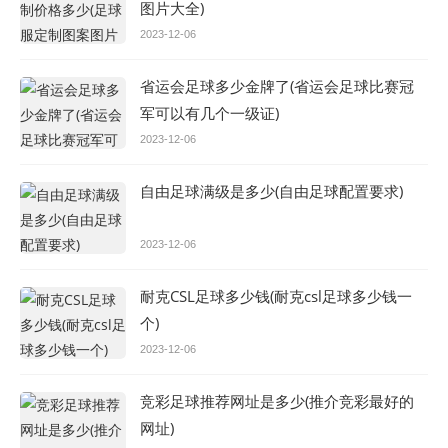
图片大全)
2023-12-06
省运会足球多少金牌了(省运会足球比赛冠
军可以有几个一级证)
2023-12-06
自由足球满级是多少(自由足球配置要求)
2023-12-06
耐克CSL足球多少钱(耐克csl足球多少钱一
个)
2023-12-06
竞彩足球推荐网址是多少(推介竞彩最好的
网址)