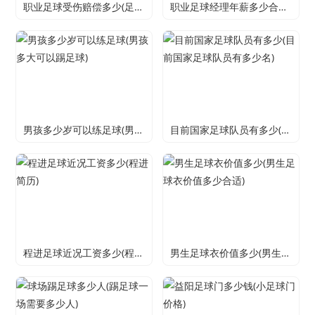
职业足球受伤赔偿多少(足球球员受伤工资怎么算)
职业足球经理年薪多少合适(职业足球经理人)
男孩多少岁可以练足球(男孩多大可以踢足球)
目前国家足球队员有多少(目前国家足球队员有多少名)
程进足球近况工资多少(程进简历)
男生足球衣价值多少(男生足球衣价值多少合适)