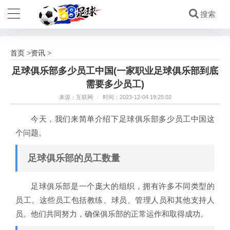
首页
资讯
>
>
足球俱乐部多少员工中国(一家职业足球俱乐部到底
需要多少员工)
来源：互联网
/
时间：2023-12-04 19:25:02
今天，我们来简单介绍下足球俱乐部多少员工中国这
个问题。
足球俱乐部的员工数量
足球俱乐部是一个庞大的组织，拥有许多不同类型的
员工。这些员工包括教练、球员、管理人员和其他支持人
员。他们共同努力，确保俱乐部的正常运作和取得成功。