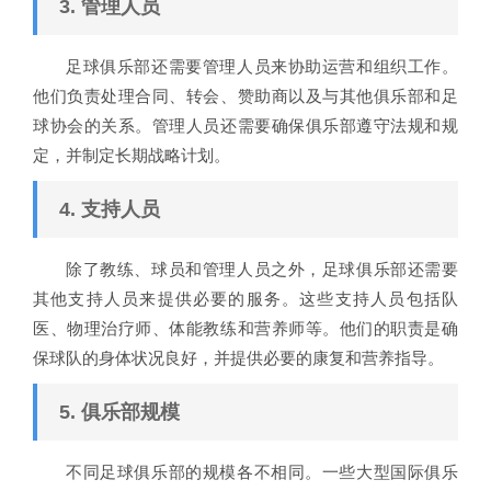
3. 管理人员
足球俱乐部还需要管理人员来协助运营和组织工作。
他们负责处理合同、转会、赞助商以及与其他俱乐部和足
球协会的关系。管理人员还需要确保俱乐部遵守法规和规
定，并制定长期战略计划。
4. 支持人员
除了教练、球员和管理人员之外，足球俱乐部还需要
其他支持人员来提供必要的服务。这些支持人员包括队
医、物理治疗师、体能教练和营养师等。他们的职责是确
保球队的身体状况良好，并提供必要的康复和营养指导。
5. 俱乐部规模
不同足球俱乐部的规模各不相同。一些大型国际俱乐