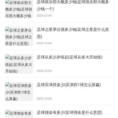
足球俱乐部大概多少钱(足球俱乐部大概多
少钱一个)
2023-12-04
足球之星茅台酒多少钱(足球之星是什么意
思)
2023-12-04
足球从多少岁练起(足球从多大开始练)
2023-12-04
足球买净胜多少(买净胜1球怎么算赢)
2023-12-04
足球佣金有多少(足球佣金是什么意思)