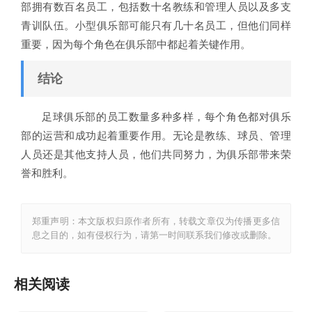
部拥有数百名员工，包括数十名教练和管理人员以及多支
青训队伍。小型俱乐部可能只有几十名员工，但他们同样
重要，因为每个角色在俱乐部中都起着关键作用。
结论
足球俱乐部的员工数量多种多样，每个角色都对俱乐
部的运营和成功起着重要作用。无论是教练、球员、管理
人员还是其他支持人员，他们共同努力，为俱乐部带来荣
誉和胜利。
郑重声明：本文版权归原作者所有，转载文章仅为传播更多信
息之目的，如有侵权行为，请第一时间联系我们修改或删除。
相关阅读