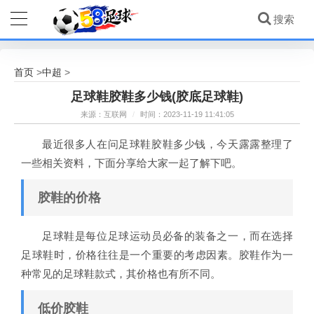
首页
中超
>
>
足球鞋胶鞋多少钱(胶底足球鞋)
来源：互联网
/
时间：2023-11-19 11:41:05
最近很多人在问足球鞋胶鞋多少钱，今天露露整理了
一些相关资料，下面分享给大家一起了解下吧。
胶鞋的价格
足球鞋是每位足球运动员必备的装备之一，而在选择
足球鞋时，价格往往是一个重要的考虑因素。胶鞋作为一
种常见的足球鞋款式，其价格也有所不同。
低价胶鞋