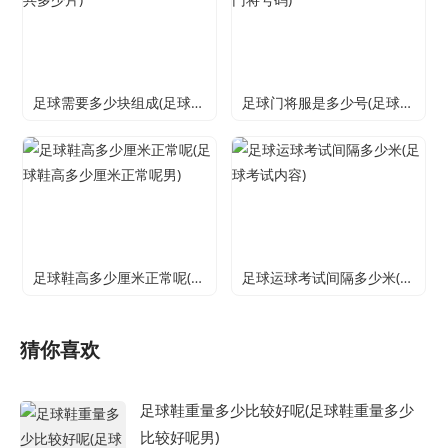
足球需要多少块组成(足球一共多少片)
足球门将服是多少号(足球队门将号码)
足球鞋高多少厘米正常呢(足球鞋高多少厘米正常呢男)
足球运球考试间隔多少米(足球考试内容)
猜你喜欢
足球鞋重量多少比较好呢(足球鞋重量多少
比较好呢男)