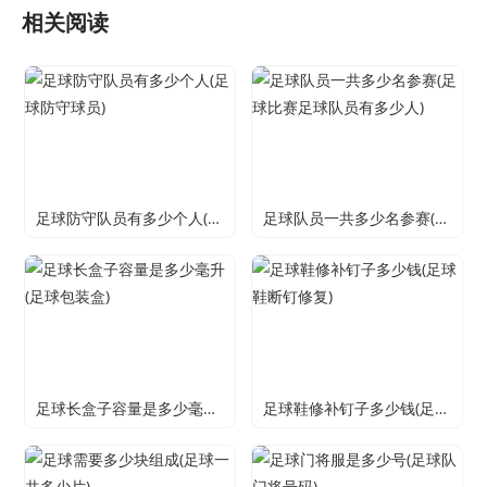
相关阅读
足球防守队员有多少个人(足球防守球员)
足球队员一共多少名参赛(足球比赛足球队员有多少人)
足球长盒子容量是多少毫升(足球包装盒)
足球鞋修补钉子多少钱(足球鞋断钉修复)