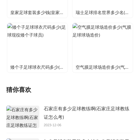
皇家足球套装多少钱(皇家足球推介)
瑞士足球排名世界多少名(瑞士足球世界排名多少位)
矮个子足球球衣尺码多少(足球现役矮个子球员)
空气膜足球场造价多少(气膜足球球场造价)
猜你喜欢
石家庄有多少足球教练啊(石家庄足球教练
证怎么考)
2023-12-06