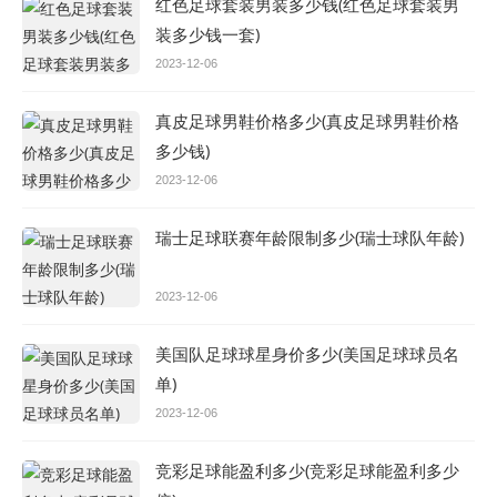
红色足球套装男装多少钱(红色足球套装男
装多少钱一套)
2023-12-06
真皮足球男鞋价格多少(真皮足球男鞋价格
多少钱)
2023-12-06
瑞士足球联赛年龄限制多少(瑞士球队年龄)
2023-12-06
美国队足球球星身价多少(美国足球球员名
单)
2023-12-06
竞彩足球能盈利多少(竞彩足球能盈利多少