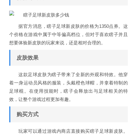
据官方消息，瞎子足球新皮肤的价格为1350点券。这
个价格在游戏中属于中等偏高档位，但对于喜欢瞎子并且
想要体验新皮肤的玩家来说，还是相对合理的。
皮肤效果
这款足球皮肤为瞎子带来了全新的外观和特效。他穿
着一身运动员风格的服装，头戴橙色球帽，并拿着特制的
足球棍。在使用技能时，瞎子会释放出与足球相关的特
效，让整个游戏过程更加有趣。
购买方式
玩家可以通过游戏内商店直接购买瞎子足球新皮肤。