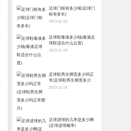
分
足球门框有多少呢(足球门
足
框有多长)
2023-11-19
足球鞋毒液多少钱(毒液足
球鞋适合什么位置)
2023-11-19
。
足球鞋男生脚宽多少码正
常(足球鞋男生脚宽多少码
正常图片)
2023-11-19
足球进球的几率是多少啊
(足球进球概率)