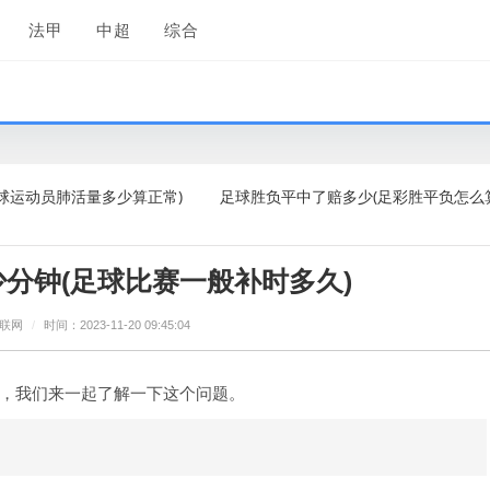
法甲
中超
综合
动员肺活量多少算正常)
足球胜负平中了赔多少(足彩胜平负怎么算中奖
分钟(足球比赛一般补时多久)
互联网
/
时间：2023-11-20 09:45:04
，我们来一起了解一下这个问题。