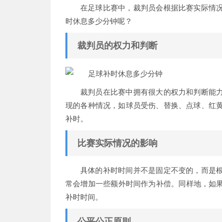
在足球比赛中，裁判员会根据比赛实际情
时休息多少分钟呢？
裁判员的权力和判断
裁判员在比赛中拥有很大的权力和判断能
现的各种情况，如球员受伤、替换、点球、红黄
补时。
比赛实际情况的影响
具体的补时时间并不是固定不变的，而是
常会增加一些额外时间作为补偿。同样地，如
补时时间。
公平公正原则