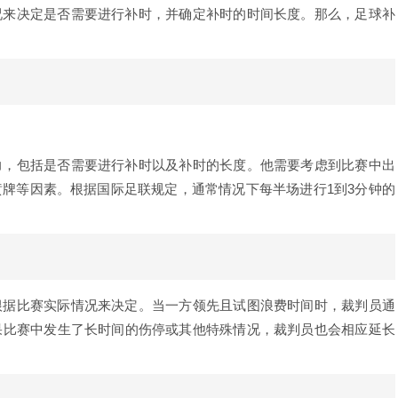
况来决定是否需要进行补时，并确定补时的时间长度。那么，足球补
力，包括是否需要进行补时以及补时的长度。他需要考虑到比赛中出
牌等因素。根据国际足联规定，通常情况下每半场进行1到3分钟的
根据比赛实际情况来决定。当一方领先且试图浪费时间时，裁判员通
果比赛中发生了长时间的伤停或其他特殊情况，裁判员也会相应延长