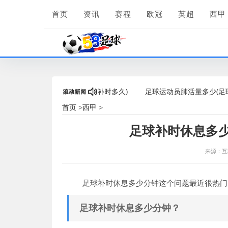
首页
资讯
赛程
欧冠
英超
西甲
息多少分钟(足球比赛一般补时多久)
足球运动员肺活量多少(足球运
首页
西甲
>
>
足球补时休息多少
来源：
足球补时休息多少分钟这个问题最近很热门
足球补时休息多少分钟？