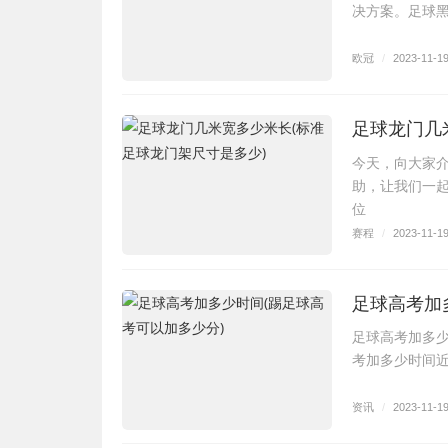
决方案。足球
欧冠
/
2023-11-1
足球龙门几
今天，向大家
助，让我们一
位
赛程
/
2023-11-1
足球高考加
足球高考加多
考加多少时间
资讯
/
2023-11-1