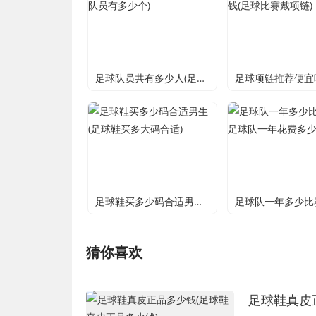
足球队员共有多少人(足球队员有多少个)
足球鞋买多少码合适男生(足球鞋买多大码合适)
猜你喜欢
足球鞋真皮