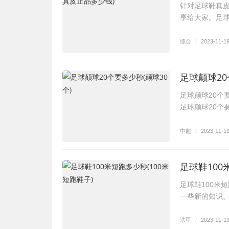
针对足球鞋真
享给大家。足
综合
/
2023-11-1
足球颠球20
足球颠球20个
足球颠球20个
中超
/
2023-11-1
足球鞋100
足球鞋100米
一些新的知识。
法甲
/
2023-11-1