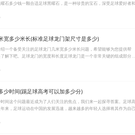
黑曜石多少钱一颗合适足球黑曜石，是一种珍贵的宝石，深受足球爱好者
9
米宽多少米长(标准足球龙门架尺寸是多少)
介绍一个备受关注的足球龙门几米宽多少米长问题，希望能够为您提供帮
起了解下吧。足球龙门的宽度和长度足球龙门是一个非常关键的组成部分
9
多少时间(踢足球高考可以加多少分)
少时间这个问题最近成为了人们关注的焦点，我们来一起探寻答案。足球
近年来，足球运动在中国的发展迅速，越来越多的年轻人选择将其作为自
9