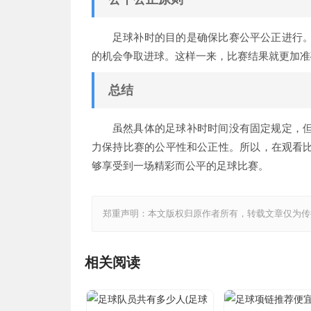
足球补时的目的是确保比赛公平公正进行
的机会争取进球。这样一来，比赛结果就更加准
总结
虽然具体的足球补时时间没有固定规定，
力保持比赛的公平性和公正性。所以，在观看
够享受到一场精彩而公平的足球比赛。
郑重声明：本文版权归原作者所有，转载文章仅为传
相关阅读