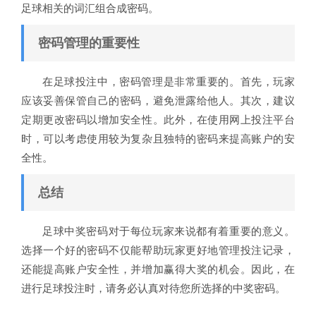
足球相关的词汇组合成密码。
密码管理的重要性
在足球投注中，密码管理是非常重要的。首先，玩家
应该妥善保管自己的密码，避免泄露给他人。其次，建议
定期更改密码以增加安全性。此外，在使用网上投注平台
时，可以考虑使用较为复杂且独特的密码来提高账户的安
全性。
总结
足球中奖密码对于每位玩家来说都有着重要的意义。
选择一个好的密码不仅能帮助玩家更好地管理投注记录，
还能提高账户安全性，并增加赢得大奖的机会。因此，在
进行足球投注时，请务必认真对待您所选择的中奖密码。