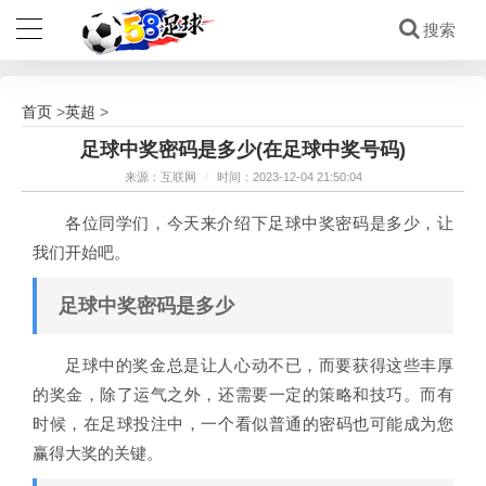
首页
英超
>
>
足球中奖密码是多少(在足球中奖号码)
来源：互联网
/
时间：2023-12-04 21:50:04
各位同学们，今天来介绍下足球中奖密码是多少，让
我们开始吧。
足球中奖密码是多少
足球中的奖金总是让人心动不已，而要获得这些丰厚
的奖金，除了运气之外，还需要一定的策略和技巧。而有
时候，在足球投注中，一个看似普通的密码也可能成为您
赢得大奖的关键。