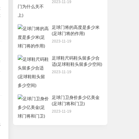
2023-11-19
球
球
足球门将的高度是多少米
(足球门将的作用)
2023-11-19
足球鞋尺码鞋头留多少合
新
适(足球鞋鞋头留多少空间)
足
2023-11-19
足球门卫身价多少亿美金
(足球门将和门卫)
2023-11-19
，
无