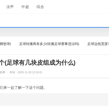
法甲
中超
综合
)
足球转播商有多少(转播足球赛事违法吗)
足球边线宽度不能超
个(足球有几块皮组成为什么)
互联网
/
时间：2023-11-20 12:10:01
们来一起了解一下这个问题。