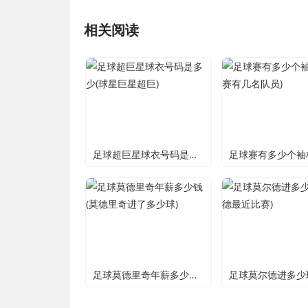
相关阅读
足球超巨星球衣号码是多少(球星巨星超巨)
足球莫德里奇年薪多少钱(莫德里奇进了多少球)