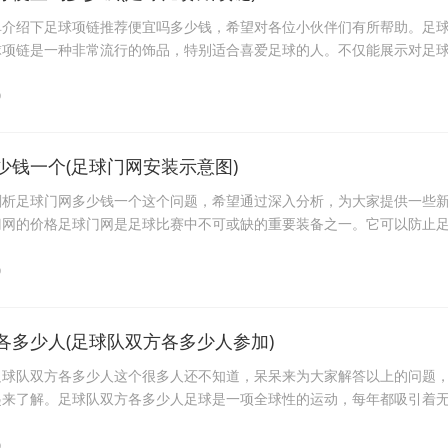
单介绍下足球项链推荐便宜吗多少钱，希望对各位小伙伴们有所帮助。足
球项链是一种非常流行的饰品，特别适合喜爱足球的人。不仅能展示对足
9
少钱一个(足球门网安装示意图)
剖析足球门网多少钱一个这个问题，希望通过深入分析，为大家提供一些
门网的价格足球门网是足球比赛中不可或缺的重要装备之一。它可以防止
9
各多少人(足球队双方各多少人参加)
足球队双方各多少人这个很多人还不知道，呆呆来为大家解答以上的问题
起来了解。足球队双方各多少人足球是一项全球性的运动，每年都吸引着
9