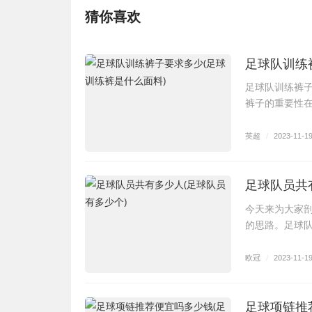
猜你喜欢
足球队训练
足球队训练裤
裤子的重要性
英超
/
2023-11-1
足球队员共
今天来为大家
的思路。足球
欧冠
/
2023-11-1
足球项链推