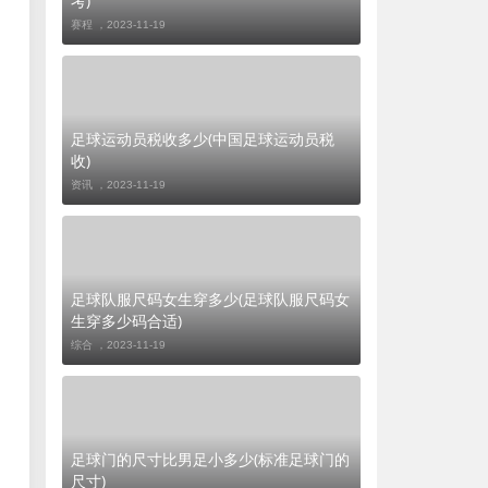
考)
赛程 ，
2023-11-19
足球运动员税收多少(中国足球运动员税
收)
资讯 ，
2023-11-19
足球队服尺码女生穿多少(足球队服尺码女
生穿多少码合适)
综合 ，
2023-11-19
足球门的尺寸比男足小多少(标准足球门的
尺寸)