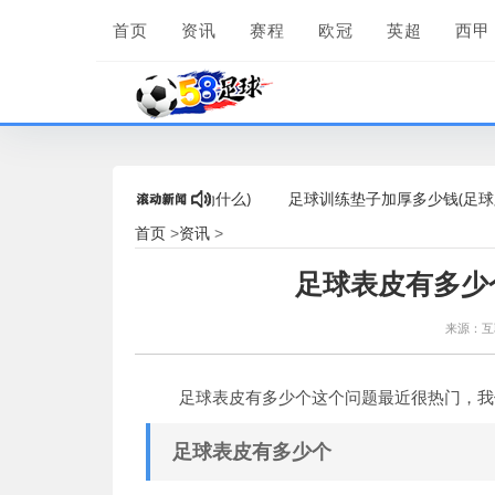
首页
资讯
赛程
欧冠
英超
西甲
少个(足球有几块皮组成为什么)
足球训练垫子加厚多少钱(足球脚垫球
首页
资讯
>
>
足球表皮有多少
来源：
足球表皮有多少个这个问题最近很热门，我
足球表皮有多少个