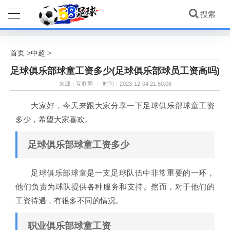
首页
中超
>
>
足球俱乐部球童工资多少(足球俱乐部球员工资高吗)
来源：互联网
/
时间：2023-12-04 21:50:06
大家好，今天来跟大家分享一下足球俱乐部球童工资
多少，希望大家喜欢。
足球俱乐部球童工资多少
足球俱乐部球童是一支足球队伍中非常重要的一环，
他们负责为球队提供各种服务和支持。然而，对于他们的
工资待遇，有很多不同的情况。
职业俱乐部球童工资