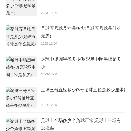
2023-12-04
足球五号球尺寸是多少(足球五号球是什么
意思)
2023-12-04
足球中场圆半径多少(足球场中圈半径是多
少)
2023-12-04
足球三号直径多少(3号足球直径是多少厘米)
2023-12-04
足球上半场多少个角球正常(足球上半场有
球概率)