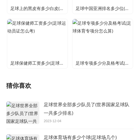
足球上的黑皮有多少白皮(足球上黑白皮各有多少块)
足球中国亚洲排名多少位(中国足球队亚洲排名第几位)
足球保健师工资多少(足球运动员证怎么考)
足球专项多少分及格考试(足球体育专项分怎么算)
猜你喜欢
足球世界全部多少队员了(世界国家足球队
一共多少排名)
2023-12-04
足球体育场有多少个球(足球场几个)