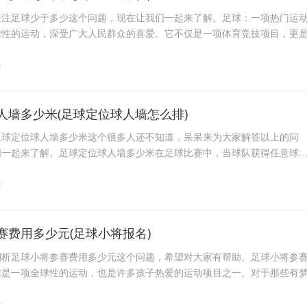
关注足球少于多少这个问题，现在让我们一起来了解。足球：一项热门运
球性的运动，深受广大人民群众的喜爱。它不仅是一项体育竞技项目，更
2
人墙多少米(足球定位球人墙怎么排)
足球定位球人墙多少米这个很多人还不知道，呆呆来为大家解答以上的问
们一起来了解。足球定位球人墙多少米在足球比赛中，当球队获得任意球
2
赛费用多少元(足球小将报名)
剖析足球小将参赛费用多少元这个问题，希望对大家有帮助。足球小将参
球是一项全球性的运动，也是许多孩子热爱的运动项目之一。对于那些有
2