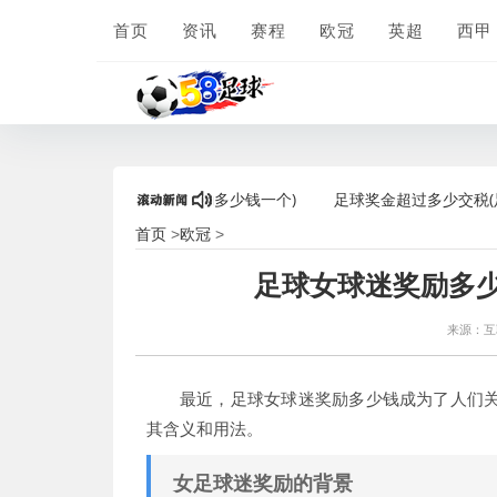
首页
资讯
赛程
欧冠
英超
西甲
励多少钱(足球女球迷奖励多少钱一个)
足球奖金超过多少交税(足球比
首页
欧冠
>
>
足球女球迷奖励多少
来源：
最近，足球女球迷奖励多少钱成为了人们
其含义和用法。
女足球迷奖励的背景