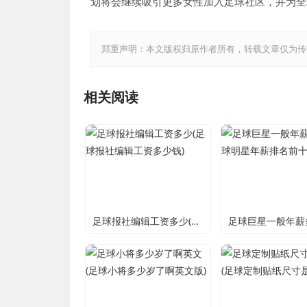
划将会继续吸引更多女性加入足球社区，并为全
郑重声明：本文版权归原作者所有，转载文章仅为传
相关阅读
足球报社编辑工资多少(足球报社编辑工资多少钱)