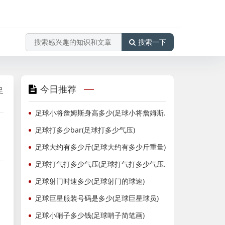
搜索一下
今日推荐
门网尺寸是多少米(足球守门网尺寸是多少米的)
足球徐亮体重多少公
足球小将詹姆斯身高多少(足球小将詹姆斯身高多少厘米)
足球打多少bar(足球打多少气压)
足球大约有多少斤(足球大约有多少斤重量)
足球打气打多少气压(足球打气打多少气压正常)
足球射门时速多少(足球射门的球速)
足球巨星服装号码是多少(足球巨星球员)
足球小哨子多少钱(足球哨子简笔画)