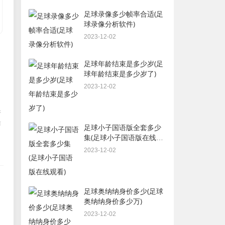
足球录像多少帧率合适(足
球录像分析软件)
2023-12-02
足球年龄结束是多少岁(足
球年龄结束是多少岁了)
2023-12-02
并
作
足球小子国语版全套多少
集(足球小子国语版在线观
看)
2023-12-02
足球奥纳纳身价多少(足球
。
奥纳纳身价多少万)
2023-12-02