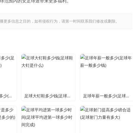
球范围内的女足球迷带来更多福利。
播更多信息之目的，如有侵权行为，请第一时间联系我们修改或删除。
足球巨星一般年薪多少(足球明星年薪排名前十)
足球大钉鞋多少钱(足球鞋大钉是什么)
足球年薪一般多少(足球年薪一般多少钱)