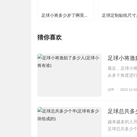
足球小将多少岁了啊英文(足球小将多少岁了啊英文版)
猜你喜欢
足球小将激
最近，足球小
从多个角度进
法甲
/
2023-12-0
足球总共多
越来越多的人
足球总共多少个