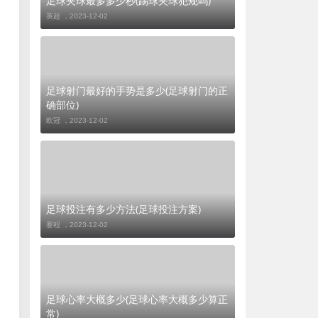
足球夹球最多多少秒(踢球夹球犯规吗)
英超 ，
2023-12-02
足球射门最好的手势是多少(足球射门的正
确部位)
欧冠 ，
2023-12-02
足球投注有多少方法(足球投注方案)
赛程 ，
2023-12-02
足球心率大概多少(足球心率大概多少算正
常)