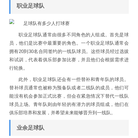
职业足球队
职业足球队通常由很多不同角色的人组成。首先是球
员，他们是比赛中最重要的角色。一个职业足球队通常会
拥有20到30名合同签约的一线队球员。这些球员经过选拔
和试训，代表着俱乐部参加比赛，并且他们会根据需求进
行轮换。
此外，职业足球队还会有一些替补和青年队的球员。
替补球员通常也被称为预备队或者二线队的成员，他们可
能没有机会参加正式比赛，但会在紧急情况下替代一线队
球员上场。青年队则由年轻的有潜力的球员组成，他们在
俱乐部培养和发展，并希望未来能够晋升到一线队。
业余足球队