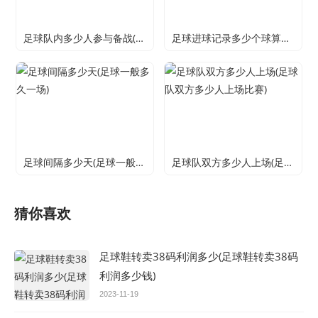
足球队内多少人参与备战(足球队多少人在场上)
足球进球记录多少个球算好(足球进多少球算赢)
足球间隔多少天(足球一般多久一场)
足球队双方多少人上场(足球队双方多少人上场比赛)
猜你喜欢
足球鞋转卖38码利润多少(足球鞋转卖38码
利润多少钱)
2023-11-19