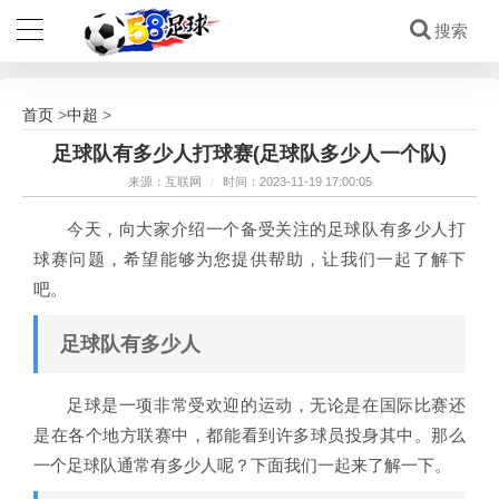
首页
中超
>
>
足球队有多少人打球赛(足球队多少人一个队)
来源：互联网
/
时间：2023-11-19 17:00:05
今天，向大家介绍一个备受关注的足球队有多少人打
球赛问题，希望能够为您提供帮助，让我们一起了解下
吧。
足球队有多少人
足球是一项非常受欢迎的运动，无论是在国际比赛还
是在各个地方联赛中，都能看到许多球员投身其中。那么
一个足球队通常有多少人呢？下面我们一起来了解一下。