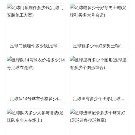
足球门预埋件多少钱(足球门安装施工方案)
足球鞋多少号好穿男士鞋(足球鞋买多大号合适)
足球队14号球衣价格多少(14号足球衣是谁)
足球里有多少个图形(足球里有多少个图形组合)