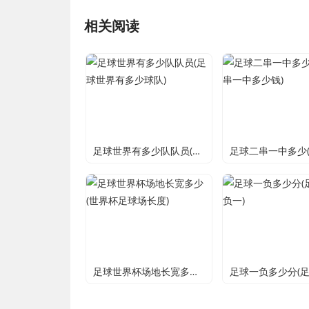
相关阅读
足球世界有多少队队员(足球世界有多少球队)
足球世界杯场地长宽多少(世界杯足球场长度)