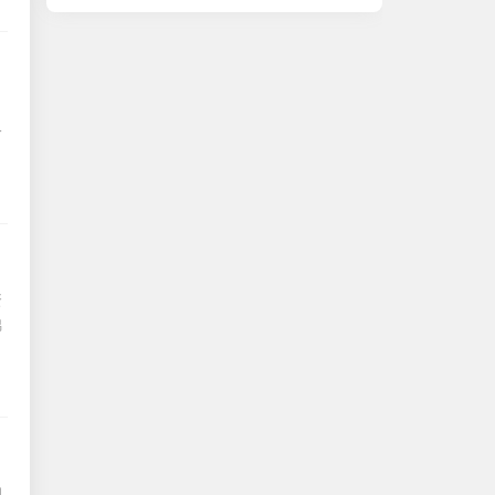
！
一
资
锦
的