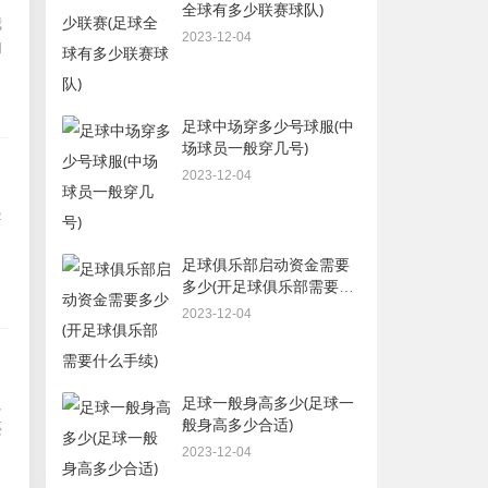
全球有多少联赛球队)
我
2023-12-04
和
足球中场穿多少号球服(中
场球员一般穿几号)
2023-12-04
起
足球俱乐部启动资金需要
多少(开足球俱乐部需要什
么手续)
2023-12-04
足球一般身高多少(足球一
足
般身高多少合适)
还
2023-12-04