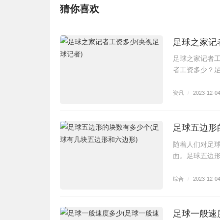
猜你喜欢
足球之家记
足球之家记者
者工资多少？
资讯
/
2023-12-0
足球五边形
随着人们对足
面。足球五边形
综合
/
2023-12-0
足球一般速