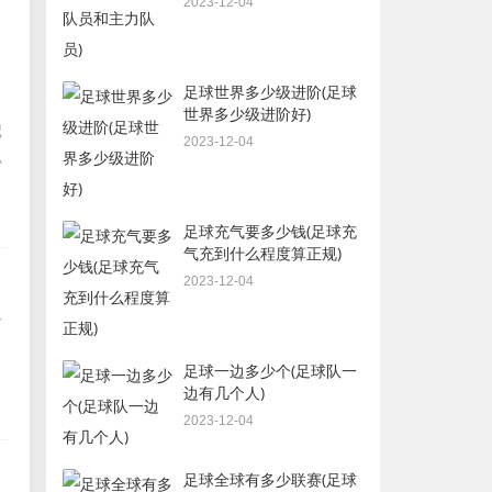
2023-12-04
足球世界多少级进阶(足球
世界多少级进阶好)
记
2023-12-04
么
足球充气要多少钱(足球充
气充到什么程度算正规)
2023-12-04
方
足球一边多少个(足球队一
边有几个人)
2023-12-04
足球全球有多少联赛(足球