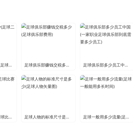
足球二串一中多少(足球二串一中多少钱)
足球俱乐部赚钱交税多少(足球俱乐部费用)
足球俱乐部多少员工中国(一家职业足球俱乐部到底需要多少员工)
足球一负多少分(足球比赛负一)
足球人物的标准尺寸是多少(足球人物矢量图)
足球一般用多少流量(足球一般能用多长时间)