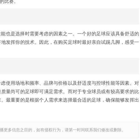
的比赛。
性能也是选择时需要考虑的因素之一。一个好的足球应该具备舒适的
好地发挥你的技术。因此，在购买足球时最好亲自试踢几脚，感受一
考虑使用场地和频率、品牌与价格以及舒适度与控球性能等因素。对
但质量尚可的足球即可满足需求。而对于专业球员或有较高要求的比
球。最重要的是根据个人需求来选择最合适的足球，确保能够发挥出
播更多信息之目的，如有侵权行为，请第一时间联系我们修改或删除。