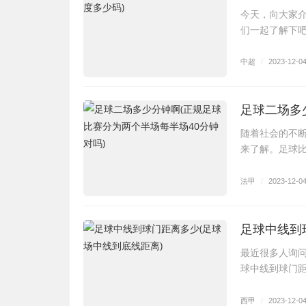
今天，向大家
们一起了解下
中超
/
2023-12-0
足球二场多
随着社会的不
来了解。足球比
法甲
/
2023-12-0
足球中线到
最近很多人询
球中线到球门
西甲
/
2023-12-0