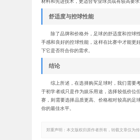
材料和先进技术，更适合专业球员或有较高要求
舒适度与控球性能
除了品牌和价格外，足球的舒适度和控球
手感和良好的控球性能，这样在比赛中才能更
下它是否符合你的需求。
结论
综上所述，在选择购买足球时，我们需要
于初学者或只是作为娱乐用途，选择较低价位
赛，则需要选择品质更高、价格相对较高的足
你的最佳水平。
郑重声明：本文版权归原作者所有，转载文章仅为传