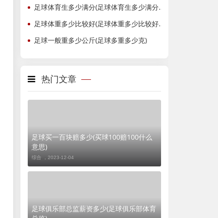
足球体育生多少满分(足球体育生多少满分及格)
足球体重多少比较好(足球体重多少比较好打)
足球一般重多少公斤(足球多重多少克)
热门文章
足球买一百块赔多少(买球100赔100什么
意思)
综合 ，
2023-12-04
足球俱乐部总监薪资多少(足球俱乐部体育