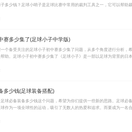
哨子多少钱？足球小哨子是足球比赛中常用的裁判工具之一，它可以帮助
2
中赛多少集了(足球小子中学版)
绍一个备受关注的足球小子初中赛多少集了问题，从多个角度进行分析，
供帮助。足球小子初中赛多少集了《足球小子》是一部以足球为背景的日
2
备多少钱(足球装备搭配)
析足球必备装备多少钱这个问题，希望为你们提供一些新的思路。足球必
足球作为一项全球性的运动，吸引了无数人的热爱和追求。而要成为一名
2