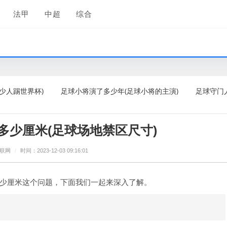
法甲
中超
综合
踢世界杯)
足球小将演了多少年(足球小将的主演)
足球守门人多少
多少厘米(足球场地禁区尺寸)
互联网
/
时间：2023-12-03 09:16:01
少厘米这个问题，下面我们一起来深入了解。