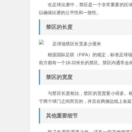
在足球比赛中，禁区是一个非常重要的区
以确保比赛的公平性和一致性。
禁区的长度
根据国际足联（FIFA）的规定，标准足球
前方都有一个18.32米长的禁区。禁区内通常
禁区的宽度
与禁区长度相比，禁区的宽度要小得多。根据
于两个球门之间而言的，并且在两侧边线上各延伸
其他重要细节
除了长度和宽度之外，还有一些其他细节