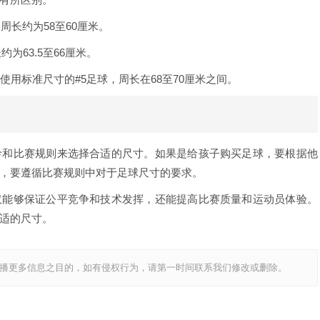
周长约为58至60厘米。
为63.5至66厘米。
使用标准尺寸的#5足球，周长在68至70厘米之间。
龄和比赛规则来选择合适的尺寸。如果是给孩子购买足球，要根据他
，要遵循比赛规则中对于足球尺寸的要求。
仅能够保证公平竞争和技术发挥，还能提高比赛质量和运动员体验。
适的尺寸。
播更多信息之目的，如有侵权行为，请第一时间联系我们修改或删除。