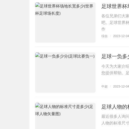
足球世界杯
各位兄弟们大
吧。足球世界
作
综合
/
2023-12-0
足球一负多
今天为大家介
您提供帮助。
中超
/
2023-12-0
足球人物的
最近很多人询
人物的标准尺