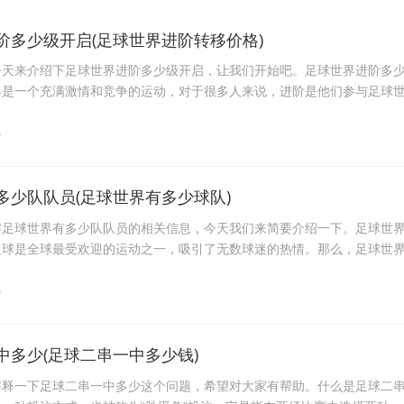
阶多少级开启(足球世界进阶转移价格)
今天来介绍下足球世界进阶多少级开启，让我们开始吧。足球世界进阶多
界是一个充满激情和竞争的运动，对于很多人来说，进阶是他们参与足球
4
多少队队员(足球世界有多少球队)
解足球世界有多少队队员的相关信息，今天我们来简要介绍一下。足球世
足球是全球最受欢迎的运动之一，吸引了无数球迷的热情。那么，足球世
4
中多少(足球二串一中多少钱)
解释一下足球二串一中多少这个问题，希望对大家有帮助。什么是足球二