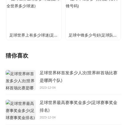
足球世界上有多少球迷(足球全世界多少球迷)
足球中锋多少号好(足球队中锋号码)
猜你喜欢
足球世界杯首发多少人次(世界杯首场比赛
是哪两个队)
2023-12-04
足球世界最高赛事奖金多少(足球赛事奖金
排名)
2023-12-04