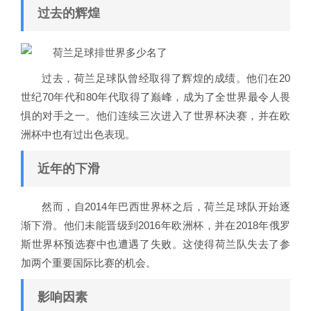
过去的辉煌
过去，荷兰足球队曾经取得了辉煌的成绩。他们在20
世纪70年代和80年代取得了巅峰，成为了全世界最令人畏
惧的对手之一。他们连续三次进入了世界杯决赛，并在欧
洲杯中也有过出色表现。
近年的下滑
然而，自2014年巴西世界杯之后，荷兰足球队开始逐
渐下滑。他们未能晋级到2016年欧洲杯，并在2018年俄罗
斯世界杯预选赛中也遭遇了失败。这使得荷兰队失去了参
加两个重要国际比赛的机会。
影响因素