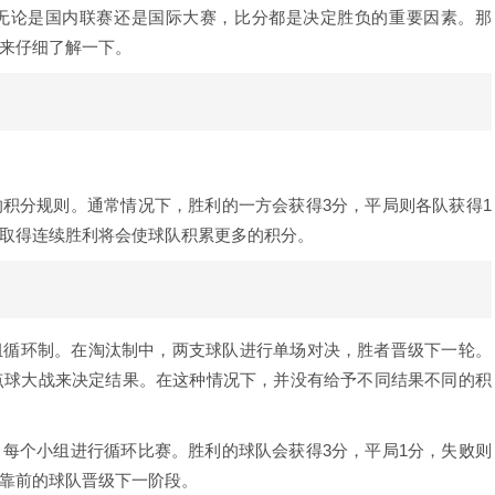
无论是国内联赛还是国际大赛，比分都是决定胜负的重要因素。那
来仔细了解一下。
积分规则。通常情况下，胜利的一方会获得3分，平局则各队获得1
取得连续胜利将会使球队积累更多的积分。
组循环制。在淘汰制中，两支球队进行单场对决，胜者晋级下一轮。
点球大战来决定结果。在这种情况下，并没有给予不同结果不同的积
每个小组进行循环比赛。胜利的球队会获得3分，平局1分，失败则
靠前的球队晋级下一阶段。