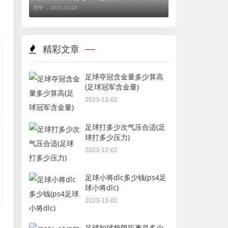
西甲 ，
2023-12-02
精彩文章
足球夺冠含金量多少算高
(足球冠军含金量)
2023-12-02
足球打多少次气压合适(足
球打多少压力)
2023-12-02
足球小将dlc多少钱(ps4足
球小将dlc)
2023-12-02
足球扣球极限距离是多少