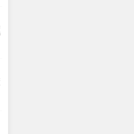
来
挡
最
对