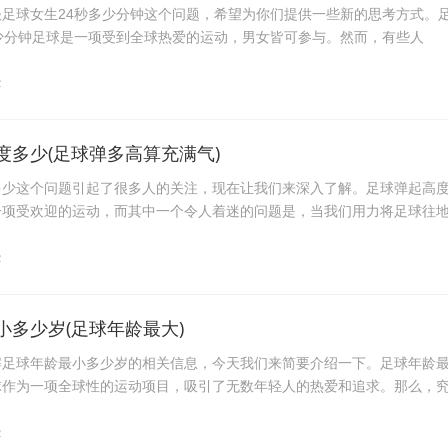
足球女生24秒多少分钟这个问题，希望为你们提供一些新的思考方式。
少分钟足球是一项受到全球热爱的运动，男女皆可参与。然而，有些人
2
度多少(足球弹多高算充满气)
多少这个问题引起了很多人的关注，现在让我们来深入了解。足球弹起高
一项受欢迎的运动，而其中一个令人着迷的问题是，当我们用力将足球往
2
小多少岁(足球年龄最大)
解足球年龄最小多少岁的相关信息，今天我们来简要介绍一下。足球年龄
球作为一项全球性的运动项目，吸引了无数年轻人的热爱和追求。那么，
2