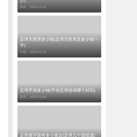
少)
综合 ，
2023-12-02
足球天然草多少钱(足球天然草皮多少钱一
平)
中超 ，
2023-12-02
足球手游多少钱(手游足球游戏哪个好玩)
法甲 ，
2023-12-02
足球展开面有多少条边(足球几个面组成)