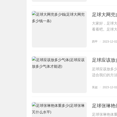
足球大网兜
大家好，足球
看看吧。足球
西甲
/
2023-12-0
足球应该放
足球应该放多
适合我们的方
英超
/
2023-12-0
足球张琳艳
足球张琳艳体