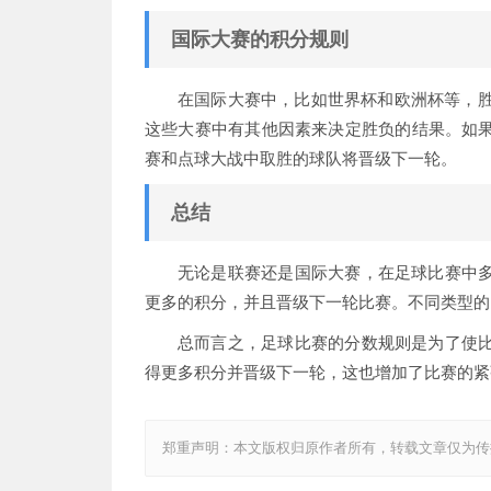
国际大赛的积分规则
在国际大赛中，比如世界杯和欧洲杯等，胜
这些大赛中有其他因素来决定胜负的结果。如
赛和点球大战中取胜的球队将晋级下一轮。
总结
无论是联赛还是国际大赛，在足球比赛中
更多的积分，并且晋级下一轮比赛。不同类型的
总而言之，足球比赛的分数规则是为了使
得更多积分并晋级下一轮，这也增加了比赛的紧
郑重声明：本文版权归原作者所有，转载文章仅为传