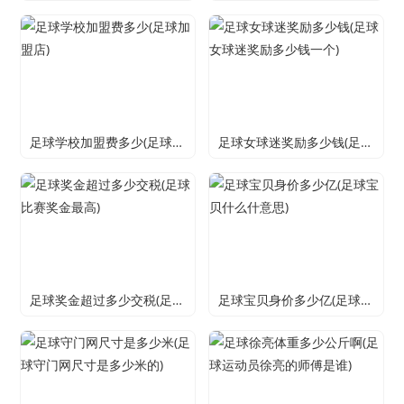
足球学校加盟费多少(足球加盟店)
足球女球迷奖励多少钱(足球女球迷奖励多少钱一个)
足球奖金超过多少交税(足球比赛奖金最高)
足球宝贝身价多少亿(足球宝贝什么什意思)