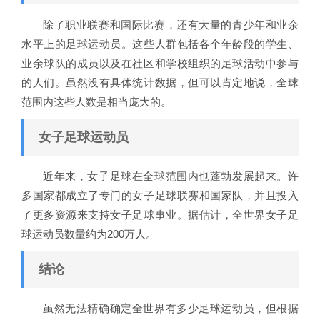
除了职业联赛和国际比赛，还有大量的青少年和业余
水平上的足球运动员。这些人群包括各个年龄段的学生、
业余球队的成员以及在社区和学校组织的足球活动中参与
的人们。虽然没有具体统计数据，但可以肯定地说，全球
范围内这些人数是相当庞大的。
女子足球运动员
近年来，女子足球在全球范围内也蓬勃发展起来。许
多国家都成立了专门的女子足球联赛和国家队，并且投入
了更多资源来支持女子足球事业。据估计，全世界女子足
球运动员数量约为200万人。
结论
虽然无法精确确定全世界有多少足球运动员，但根据