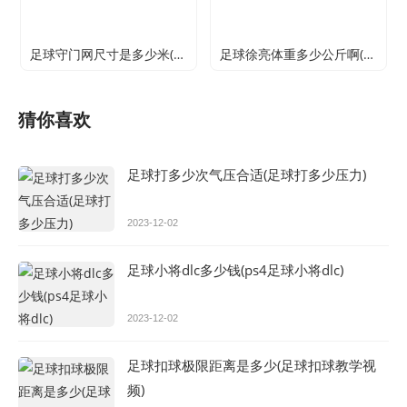
足球守门网尺寸是多少米(足球守门网尺寸是多少米的)
足球徐亮体重多少公斤啊(足球运动员徐亮的师傅是谁)
猜你喜欢
足球打多少次气压合适(足球打多少压力)
2023-12-02
足球小将dlc多少钱(ps4足球小将dlc)
2023-12-02
足球扣球极限距离是多少(足球扣球教学视
频)